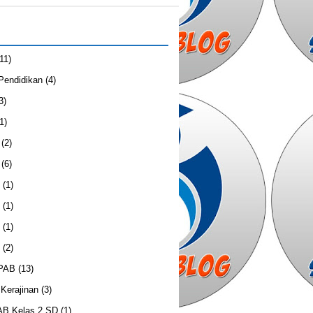
(11)
 Pendidikan
(4)
3)
1)
(2)
(6)
(1)
(1)
(1)
(2)
 PAB
(13)
Kerajinan
(3)
B Kelas 2 SD
(1)