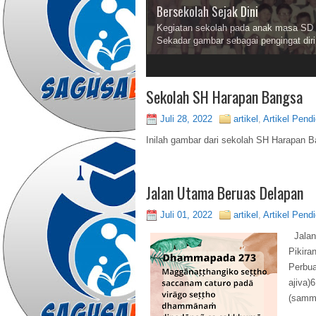
Bersekolah Sejak Dini
Kegiatan sekolah pada anak masa SD t
Sekadar gambar sebagai pengingat diri
2
3
Sekolah SH Harapan Bangsa
Juli 28, 2022
artikel
,
Artikel Pend
Inilah gambar dari sekolah SH Harapan Ba
Jalan Utama Beruas Delapan
Juli 01, 2022
artikel
,
Artikel Pend
Jalan
Pikir
Perbu
ajiva
(sammä