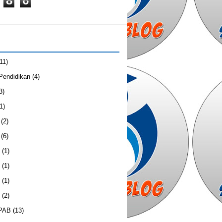
8
6
(11)
 Pendidikan
(4)
3)
1)
(2)
(6)
(1)
(1)
(1)
(2)
 PAB
(13)