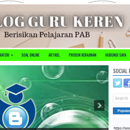
»
MATERI
SOAL ONLINE
ARTIKEL
PRODUK KERAJINAN
HUBUNGI SAYA
SOCIAL 
Popula