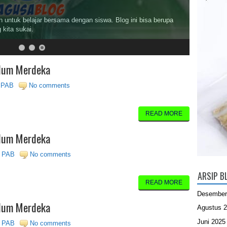
 untuk belajar bersama dengan siswa. Blog ini bisa berupa
 kita sukai.
ulum Merdeka
i PAB
No comments
READ MORE
ulum Merdeka
i PAB
No comments
ARSIP B
READ MORE
Desember
ulum Merdeka
Agustus 
Juni 2025
i PAB
No comments