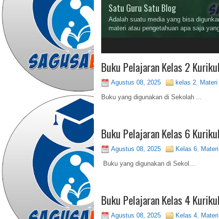
Satu Guru Satu Blog
Adalah suatu media yang bisa digunkan
materi atau pengetahuan apa saja yang
2
3
Buku Pelajaran Kelas 2 Kurik
Agustus 08, 2025
kelas 2
,
Mater
Buku yang digunakan di Sekolah ...
Buku Pelajaran Kelas 6 Kurik
Agustus 08, 2025
Kelas 6
,
Mater
Buku yang digunakan di Sekol...
Buku Pelajaran Kelas 4 Kurik
Agustus 08, 2025
Kelas 4
,
Mater