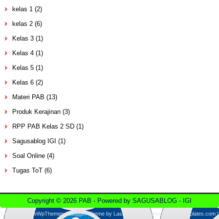
kelas 1
(2)
kelas 2
(6)
Kelas 3
(1)
Kelas 4
(1)
Kelas 5
(1)
Kelas 6
(2)
Materi PAB
(13)
Produk Kerajinan
(3)
RPP PAB Kelas 2 SD
(1)
Sagusablog IGI
(1)
Soal Online
(4)
Tugas ToT
(6)
Copyright ©
2026
PAB
- Powered by
SAGUSABLOG
-
IGI
Design by
NewWpThemes
| Blogger Theme by
Lasantha
-
PremiumBloggerTemplates.com
|