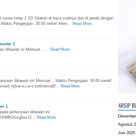
gi siswa kelas 2 SD Silakan di baca soalnya dan di jawab dengan
at.Waktu Pengerjaan: 30:00 menit! Mem…
Read More
mester 1
yaan dibawah ini Memuat… …
Read More
tanyaan dibawah ini! Memuat… Waktu Pengerjaan: 30:00 menit!
imer(t,n){var e,r,a=t;setInterval(f…
Read More
ARSIP B
er 1
 pada pertanyaan dibawah ini.
Desember
u4oBAXWBOGcg6uvJ2…
Read More
Agustus 
Juni 2025