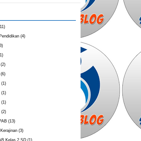
(11)
 Pendidikan
(4)
3)
1)
(2)
(6)
(1)
(1)
(1)
(2)
 PAB
(13)
Kerajinan
(3)
B Kelas 2 SD
(1)