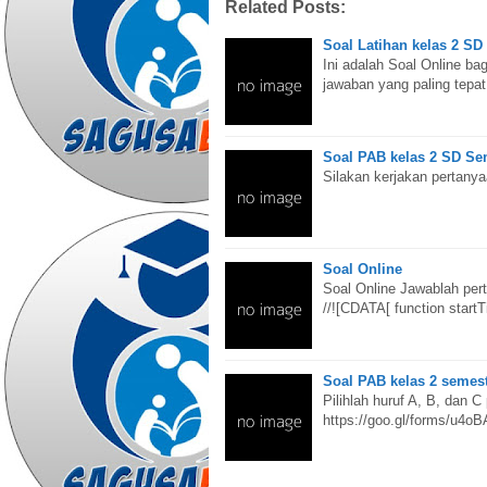
Related Posts:
Soal Latihan kelas 2 SD
Ini adalah Soal Online ba
jawaban yang paling tep
Soal PAB kelas 2 SD Se
Silakan kerjakan pertan
Soal Online
Soal Online Jawablah per
//![CDATA[ function startT
Soal PAB kelas 2 semest
Pilihlah huruf A, B, dan C
https://goo.gl/forms/