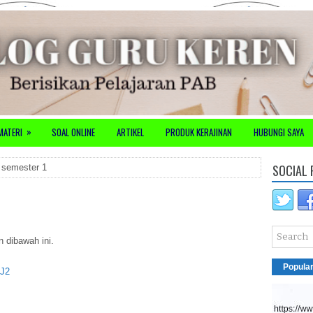
»
MATERI
SOAL ONLINE
ARTIKEL
PRODUK KERAJINAN
HUBUNGI SAYA
SOCIAL 
 semester 1
n dibawah ini.
Popula
vJ2