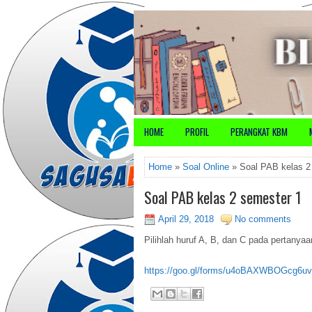
HOME
PROFIL
PERANGKAT KBM
Home
»
Soal Online
» Soal PAB kelas 2
Soal PAB kelas 2 semester 1
April 29, 2018
No comments
Pilihlah huruf A, B, dan C pada pertanyaa
https://goo.gl/forms/u4oBAXWBOGcg6u