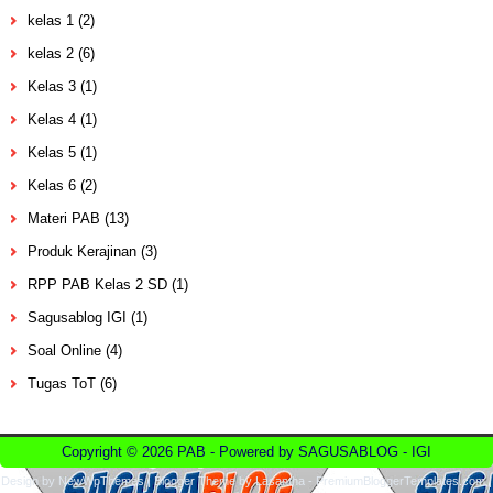
kelas 1
(2)
kelas 2
(6)
Kelas 3
(1)
Kelas 4
(1)
Kelas 5
(1)
Kelas 6
(2)
Materi PAB
(13)
Produk Kerajinan
(3)
RPP PAB Kelas 2 SD
(1)
Sagusablog IGI
(1)
Soal Online
(4)
Tugas ToT
(6)
Copyright ©
2026
PAB
- Powered by
SAGUSABLOG
-
IGI
Design by
NewWpThemes
| Blogger Theme by
Lasantha
-
PremiumBloggerTemplates.com
|