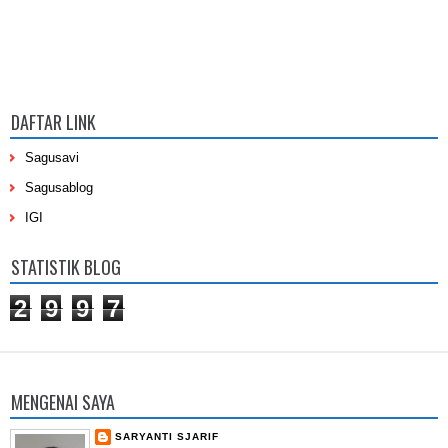
DAFTAR LINK
Sagusavi
Sagusablog
IGI
STATISTIK BLOG
2
9
9
7
MENGENAI SAYA
SARYANTI SJARIF