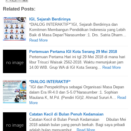
Related Posts:
IGI, Sejarah Berdirinya
*DIALOG INTERAKTIF*"IGI, Sejarah Berdirinya dan
Komitmen Membangun Pendidikan Indonesia yang Lebih
Baik di Masa Depan"Narasumber :1. Drs. Satria Dharm…
Read More
Pertemuan Pertama IGI Kota Serang 29 Mei 2018
Pertemuan Pertama Hari ini tgl 29 Mei 2018 di mana hari
libur Trisuci Waisak 2562-2018. Waktu menunjukan jam
14.00 WIB. Grup WA di IGI Kota Serang…
Read More
*DIALOG INTERAKTIF*
"IGI dan Perspektifnya sebagai Organisasi Masa Depan
dalam Era IR-4.0 dan S-5.0"Narasumber :1. Sophian
Maulana K, M.Pd. (Pendiri IGI)2. Ahmad Sururi A…
Read
More
Catatan Kecil di Bulan Penuh Kedamaian
Catatan Kecil di Bulan Penuh Kedamaian Dibulan Mei
2018 adalah bulan yang penuh berkah. Bagi saya pribadi
adalah bulan menyambut…
Read More